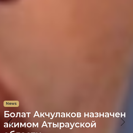
News
Болат Акчулаков назначен
акимом Атырауской
Previous
Nex